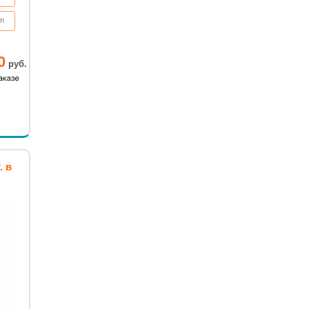
em
0
руб.
. в