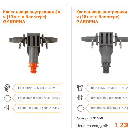
Капельница внутренняя 2л/
Капельница внутренняя 
ч (10 шт. в блистере)
ч (10 шт. в блистере)
GARDENA
GARDENA
Производительность: 2 л/ч
Производительность: 4 л/
Подающий шланг: 3/16 дюйма
Подсоединение Quick & E
Подсоединение Quick & Easy
Подподающий шланг: 4,6
В комплекте 10 капельниц
В комплекте: 10 капельни
Артикул: 08344-29
1 23
Цена со скидкой: