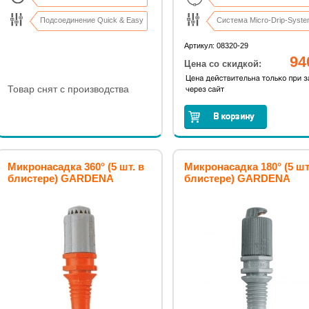
Подсоединение Quick & Easy
Система Micro-Drip-Syst
Подающий шланг: 4,6 мм
Артикул: 08320-29
94
Цена со скидкой:
Товар снят с производства
Микронасадка 360° (5 шт. в
Микронасадка 180° (5 шт
блистере) GARDENA
блистере) GARDENA