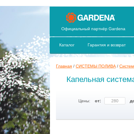
Официальный партнёр Gardena
Каталог
Гарантия и возврат
Главная
/
СИСТЕМЫ ПОЛИВА
/
Систем
Капельная систем
Цены:
от:
д