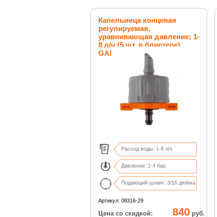
Капельница концевая
регулируемая,
уравнивающая давление; 1-
8 л/ч (5 шт. в блистере)
GARDENA
Расход воды: 1-8 л/ч
Давление: 1-4 бар
Подающий шланг: 3/16 дюйма
В комплекте: 5 капельниц
Артикул: 08316-29
840
Цена со скидкой:
руб.