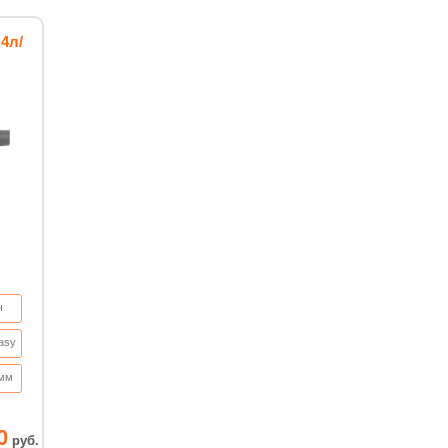
4л/
ч
asy
 мм
ц
0
руб.