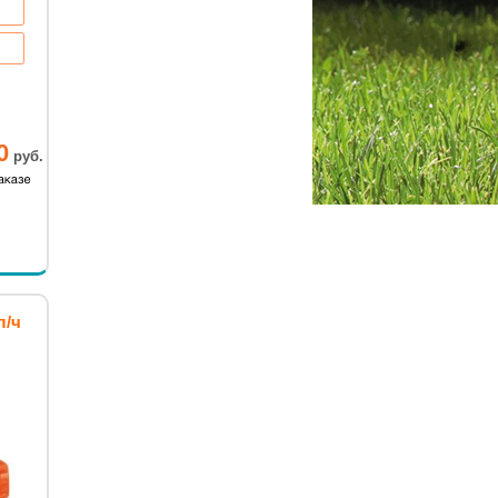
0
руб.
л/ч