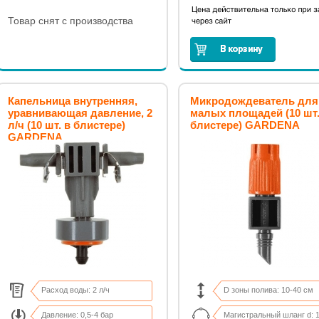
Товар снят с производства
Капельница внутренняя,
Микродождеватель для
уравнивающая давление, 2
малых площадей (10 шт.
л/ч (10 шт. в блистере)
блистере) GARDENA
GARDENA
Расход воды: 2 л/ч
D зоны полива: 10-40 см
Давление: 0,5-4 бар
Магистральный шланг d: 