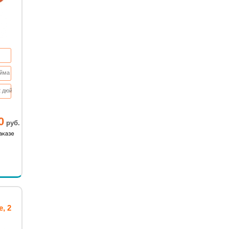
юйма
2 дюйма
0
руб.
, 2