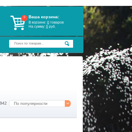
Ваша корзина:
0
В корзине:
0
товаров
На сумму:
0
руб.
 942
По популярности