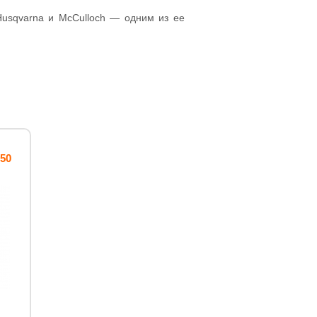
usqvarna и McCulloch — одним из ее
50