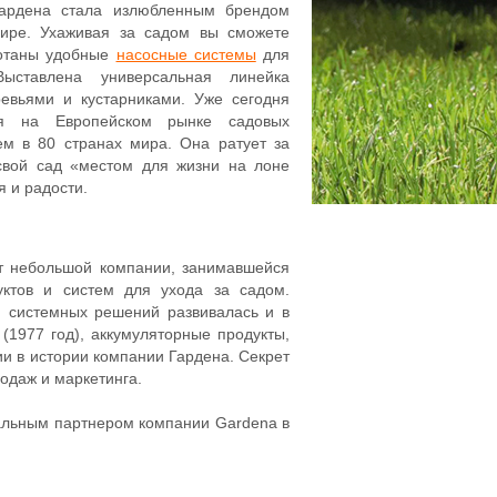
Гардена стала излюбленным брендом
ире. Ухаживая за садом вы сможете
ботаны удобные
насосные системы
для
ставлена универсальная линейка
евьями и кустарниками. Уже сегодня
бя на Европейском рынке садовых
ем в 80 странах мира. Она ратует за
свой сад «местом для жизни на лоне
 и радости.
от небольшой компании, занимавшейся
уктов и систем для ухода за садом.
я системных решений развивалась и в
1977 год), аккумуляторные продукты,
ии в истории компании Гардена. Секрет
одаж и маркетинга.
иальным партнером компании Gardena в