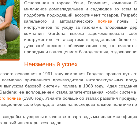
Основанная в городе Ульм, Германия, компания 
миллионов домовладельцев и садоводов во всем м
подобрать подходящий ассортимент товаров. Разра
капельного и автоматического
полива
почвы. Вы
инструментов по уходу за газонами, плодовыми дер
компания Gardena высоко зарекомендовала се
инструментов. Ее ассортимент представлен более ч
душевный подход к обслуживанию тех, кто считает 
природы» и воплощением благоденствия, отдохновения
Неизменный успех
 своего основания в 1961 году компания Гардена прошла путь 
 всемирно признанного производителя интеллектуальных прод
 выпуском базовой системы полива в 1968 году. Идея создани
ardena; ее воплощением стала запатентованная комби система (
ого полива
(1990 год). Узнайте больше об этапах развития продукц
овационной силе бренда, а также на последовательной политике пр
 всегда быть уверены в качестве товара ведь мы являемся офиц
садовый инвентарь всех видов.