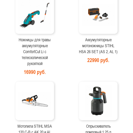
Ножницы для травы
Аккумуляторные
аккумуляторные
мотоножницы STIHL
ComfortCut Li с
HSA 26 SET (AS 2, AL 1)
телескопической
22990 руб.
рукояткой
16990 руб.
Мотопила STIHL MSA
Опрыскиватель
120 C-B с AK 20 и AL
помповый 1,25 л