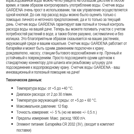
израсходованной воды можно четко увидеть на большом дисплее в любое
время, и таким образом контролировать употребление воды. Счетчик воды
GARDENA очень прост в использовании, так как управление осуществляется
одной кнопкой. До сих пор расход воды можно было оценить только с
помощью личного и неточного предположения, да и то только за текущий
день. Счетчик воды GARDENA гарантирует вам полный и точный контроль
расхода воды на вашей даче. Теперь вы можете поливать участок с учетом
потребностей растений в воде, а также более разумно, систематично и без
излишка. Это благоприятным образом сказывается на ваших растениях,
окружающей среде и вашем кошельке. Счетчик воды GARDENA работает от
батарейки и может быть одним движением подключен к крану,
дождевателю, насосу, станции бытового водоснабжения и пр. Прочный и
устойчивый к повреждениям. Просто подсоедините одним щелчком к
стандартному коннектору для шланга или резьбовому штуцеру для
подсоединения к водопроводному крану. Счетчик воды GARDENA - ваш
инновационный и полезный помощник на даче!
Технические данные:
Температура воды: от +5 до +40 °C.
Диапазон расхода: от 2 до 30 л/мин.
Температура окружающей среды: от +5 до + 60 °C.
Максимальное давление: 12 бар.
Точность измерения: +/- 5 % (но не менее +/- 0,5 л.)
Пределы измерения: Макс. расход 1800 л/ч.
Элемент питания: Батарейка CR 2032 (3V), (входит в комплект
поставки)