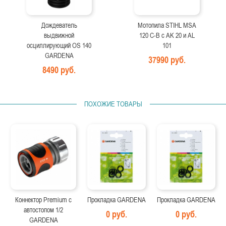
Дождеватель
Мотопила STIHL MSA
выдвижной
120 C-B с AK 20 и AL
осциллирующий OS 140
101
GARDENA
37990 руб.
8490 руб.
ПОХОЖИЕ ТОВАРЫ
Коннектор Premium с
Прокладка GARDENA
Прокладка GARDENA
автостопом 1/2
0 руб.
0 руб.
GARDENA