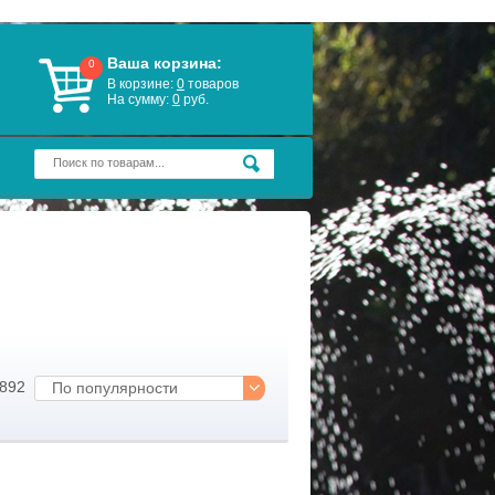
Ваша корзина:
0
В корзине:
0
товаров
На сумму:
0
руб.
 892
По популярности