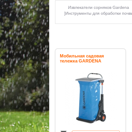
Извлекатели сорняков Gardena
]Инструменты для обработки почв
Тяпки
Тележки садовы
инструмент
Для обработки 
инструменты
Инструменты 
инвентарь
Тележки садовые к
[Сажалки для луковиц]
Инстр
ручные для дачи
Универсальные
Мобильная садовая
тележка GARDENA