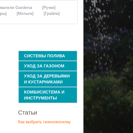
ватели Gardena
[Ручки]
оры]
[Мотыги]
[Грабли]
листьев]
Лучший садовый
Садовый инструмент
Ручные
ена}
Садовые инструменты и
ские]
Совки для прополки
бли для листьев
Культиваторы
ля дорожек
Щетки щелевые
СИСТЕМЫ ПОЛИВА
УХОД ЗА ГАЗОНОМ
УХОД ЗА ДЕРЕВЬЯМИ
И КУСТАРНИКАМИ
КОМБИСИСТЕМА И
ИНСТРУМЕНТЫ
Статьи
Как выбрать газонокосилку