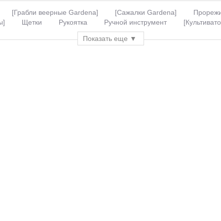
[Грабли веерные Gardena]
[Сажалки Gardena]
Прорежи
ы]
Щетки
Рукоятка
Ручной инструмент
[Культиват
е
[Gardena садовые инструменты]
[Инструмент для уборки 
Показать еще
земли
[Для обработки почвы]
Огородный инструмент
обрабатывающие
Садовые инструменты
[Инструменты гард
олесные
Тележки двухколесные
[Совки садовые металличе
ументы для удаления сорняков
[Щелевые очистители]
Гра
 ручные культиваторы
Ручные мини-культиваторы
Щетки д