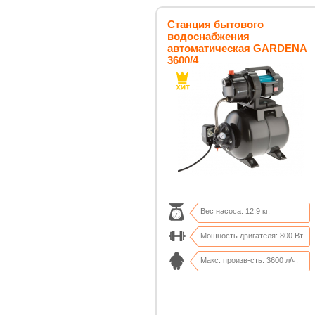
Станция бытового
водоснабжения
автоматическая GARDENA
3600/4
Вес насоса: 12,9 кг.
Мощность двигателя: 800 Вт
Макс. произв-сть: 3600 л/ч.
Макс. высота всасывания: 7 м.