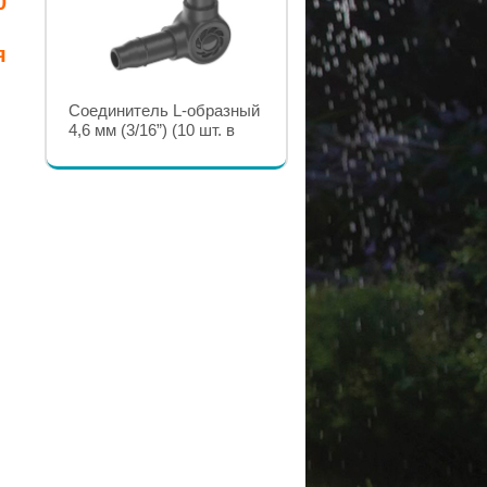
0
я
Соединитель Т-образный
Соединитель L-образный
4,6 мм (3/16”) (10 шт. в
4,6 мм (3/16”) (10 шт. в
наборе) GARDENA
комплекте) GARDENA