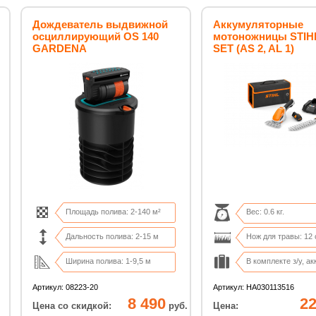
Дождеватель выдвижной
Аккумуляторные
осциллирующий OS 140
мотоножницы STIH
GARDENA
SET (AS 2, AL 1)
Площадь полива: 2-140 м²
Вес: 0.6 кг.
Дальность полива: 2-15 м
Нож для травы: 12 
Ширина полива: 1-9,5 м
В комплекте з/у, акк
Соед. резьба: ВР 3/4"
Сумка-переноска в
Артикул: 08223-20
Артикул: HA030113516
8 490
22
Цена со скидкой:
руб.
Цена: