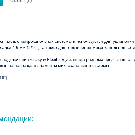
Отзывы (0)
ся частью микрокапельной системы и используется для удлинени
адки 4.6 мм (3/16”), а также для ответвления микрокапельной сет
 подключения «Easy & Flexible» установка разъема чрезвычайно п
инять не повреждая элементы микрокапельной системы.
16").
мендации: