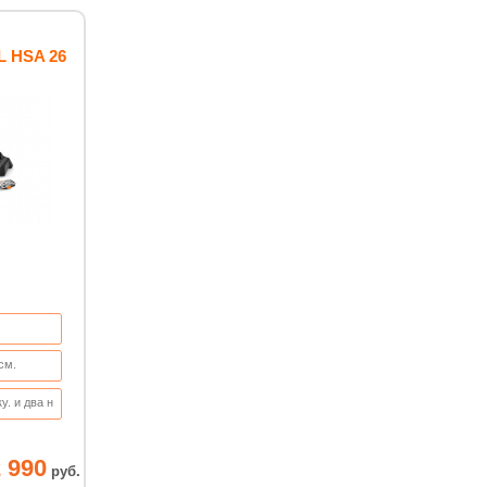
L HSA 26
см.
у. и два н
 комплекте
 990
руб.