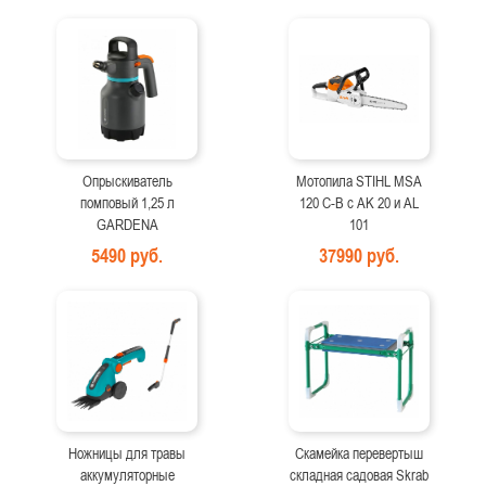
Опрыскиватель
Мотопила STIHL MSA
помповый 1,25 л
120 C-B с AK 20 и AL
GARDENA
101
5490 руб.
37990 руб.
Ножницы для травы
Скамейка перевертыш
аккумуляторные
складная садовая Skrab