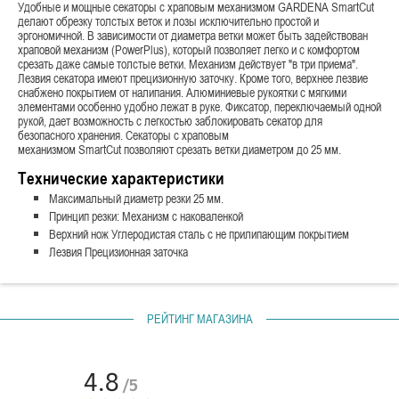
Удобные и мощные секаторы с храповым механизмом GARDENA SmartCut
делают обрезку толстых веток и лозы исключительно простой и
эргономичной. В зависимости от диаметра ветки может быть задействован
храповой механизм (PowerPlus), который позволяет легко и с комфортом
срезать даже самые толстые ветки. Механизм действует "в три приема".
Лезвия секатора имеют прецизионную заточку. Кроме того, верхнее лезвие
снабжено покрытием от налипания. Алюминиевые рукоятки с мягкими
элементами особенно удобно лежат в руке. Фиксатор, переключаемый одной
рукой, дает возможность с легкостью заблокировать секатор для
безопасного хранения. Секаторы с храповым
механизмом SmartCut позволяют срезать ветки диаметром до 25 мм.
Технические характеристики
Максимальный диаметр резки 25 мм.
Принцип резки: Механизм с наковаленкой
Верхний нож Углеродистая сталь с не прилипающим покрытием
Лезвия Прецизионная заточка
РЕЙТИНГ МАГАЗИНА