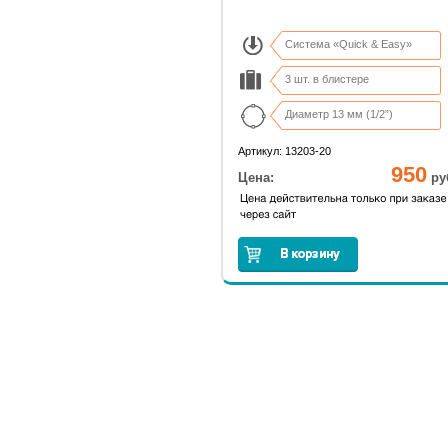
Система «Quick & Easy»
3 шт. в блистере
Диаметр 13 мм (1/2”)
Артикул: 13203-20
950
Цена:
ру