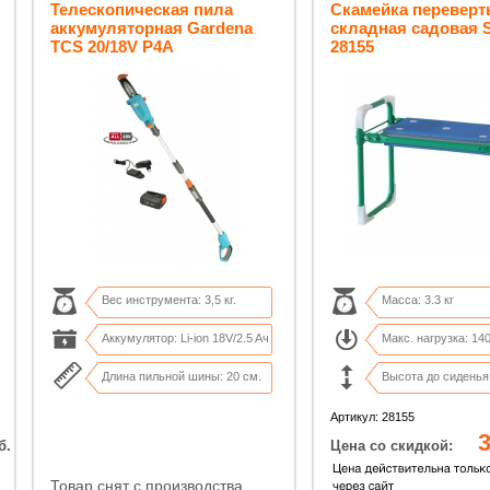
Телескопическая пила
Скамейка перевер
аккумуляторная Gardena
складная садовая 
TCS 20/18V P4A
28155
Вес инструмента: 3,5 кг.
Масса: 3.3 кг
Аккумулятор: Li-ion 18V/2.5 Aч
Макс. нагрузка: 140
Длина пильной шины: 20 см.
Высота до сиденья:
Кол-во срезов: до 200 х 50 мм.
Диаметр трубы: 19
Артикул: 28155
3
б.
Цена со скидкой:
Товар снят с производства