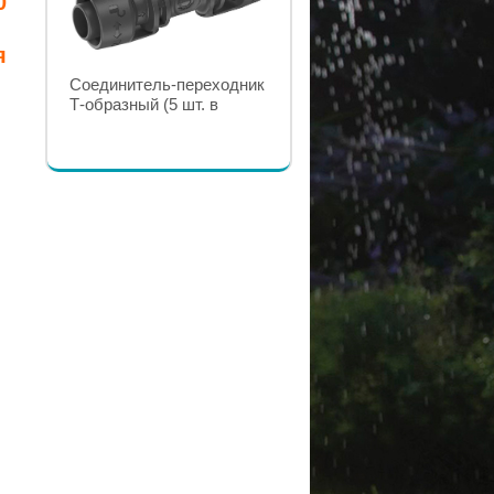
0
я
Соединитель-переходник
Т-образный (5 шт. в
Соединитель L-образный
блистере) GARDENA
13 мм (1/2”) (2 шт. в
блистере) GARDENA