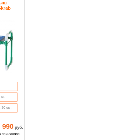
тыш
Skrab
 кг.
 30 см.
 мм.
 990
руб.