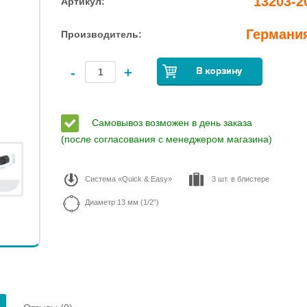
13203-2
Артикул:
Германи
Производитель:
-
+
Самовывоз возможен в день заказа
(после согласования с менеджером магазина)
Система «Quick & Easy»
3 шт. в блистере
Диаметр 13 мм (1/2”)