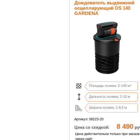
Дождеватель выдвижной
осциллирующий OS 140
GARDENA
Площадь полива: 2-140 м²
Дальность полива: 2-15 м
Ширина полива: 1-9,5 м
Соед. резьба: ВР 3/4"
Артикул: 08223-20
8 490
Цена со скидкой:
ру