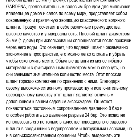
GARDENA, предпочтительным садовым брендом для миллионов
владельцев домов и садов по всему миру, представляет собой
современную и практичную эволюцию классического водяного
шланга. Продукт сочетает в себе различные преимущества,
высокое качество и универсальность. Плоский шланг диаметром
25 мм (1 дюйм) при использовании сплющивается после прокачки
через него воды. Это означает, что водяной шланг чрезвычайно
экономичен в пространстве, его можно легко сложить и убрать,
чтобы сэкономить место. Обычные шланги из менее гибкого
материала и с фиксированным диаметром можно свернуть, но
они занимают значительное количество места. Этот плоский
шланг гораздо компактнее по сравнению с ними. Благодаря
своему высококачественному производству и исключительному
сверхпрочному качеству этот шланг является отличным
дополнением к вашим садовым аксессуарам. Он может
похвастаться постоянным сопротивлением давлению 8 бар и
способен работать до давления разрыва 24 бар. Это позволяет
использовать его не только в качестве повседневного садового
шланга в соединении с водопроводом и погружными насосами, но
и в сельскохозяйственном орошении. Чтобы выдержать эти