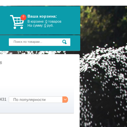
Ваша корзина:
0
В корзине:
0
товаров
На сумму:
0
руб.
б
1431
По популярности