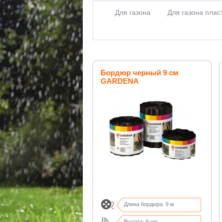
Для газона
Для газона плас
Бордюр черный 9 см
GARDENA
Длина бордюра: 9 м
Высота: 9 см.