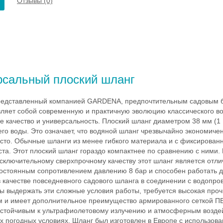
Отзывы (0)
рсальный плоский шланг
 представленный компанией GARDENA, предпочтительным садовым 
вляет собой современную и практичную эволюцию классического во
 качество и универсальность. Плоский шланг диаметром 38 мм (1
го воды. Это означает, что водяной шланг чрезвычайно экономичен
есто. Обычные шланги из менее гибкого материала и с фиксирова
та. Этот плоский шланг гораздо компактнее по сравнению с ними.
исключительному сверхпрочному качеству этот шланг является от
постоянным сопротивлением давлению 8 бар и способен работать д
 в качестве повседневного садового шланга в соединении с водопро
 выдержать эти сложные условия работы, требуется высокая прочн
м и имеет дополнительное преимущество армированного сеткой ПВ
стойчивым к ультрафиолетовому излучению и атмосферным воздей
х погодных условиях. Шланг был изготовлен в Европе с использов