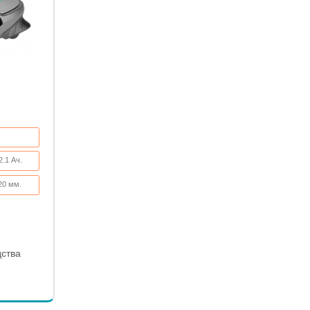
2.1 Ач.
20 мм.
0 мм.
дства