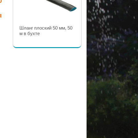
0
я
Шланг плоский 32 мм., 50
м. в бухте
Шланг плоский 50 мм, 50
м в бухте