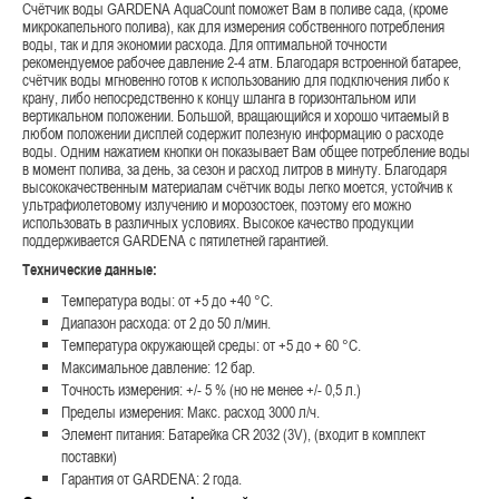
Счётчик воды GARDENA AquaCount поможет Вам в поливе сада, (кроме
микрокапельного полива), как для измерения собственного потребления
воды, так и для экономии расхода. Для оптимальной точности
рекомендуемое рабочее давление 2-4 атм. Благодаря встроенной батарее,
счётчик воды мгновенно готов к использованию для подключения либо к
крану, либо непосредственно к концу шланга в горизонтальном или
вертикальном положении. Большой, вращающийся и хорошо читаемый в
любом положении дисплей содержит полезную информацию о расходе
воды. Одним нажатием кнопки он показывает Вам общее потребление воды
в момент полива, за день, за сезон и расход литров в минуту. Благодаря
высококачественным материалам счётчик воды легко моется, устойчив к
ультрафиолетовому излучению и морозостоек, поэтому его можно
использовать в различных условиях. Высокое качество продукции
поддерживается GARDENA с пятилетней гарантией.
Технические данные:
Температура воды: от +5 до +40 °C.
Диапазон расхода: от 2 до 50 л/мин.
Температура окружающей среды: от +5 до + 60 °C.
Максимальное давление: 12 бар.
Точность измерения: +/- 5 % (но не менее +/- 0,5 л.)
Пределы измерения: Макс. расход 3000 л/ч.
Элемент питания: Батарейка CR 2032 (3V), (входит в комплект
поставки)
Гарантия от GARDENA: 2 года.