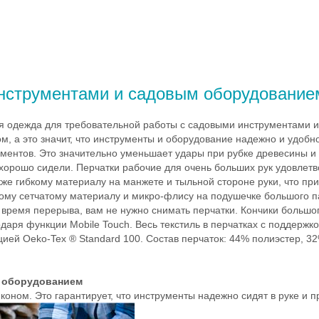
инструментами и садовым оборудование
 одежда для требовательной работы с садовыми инструментами и
м, а это значит, что инструменты и оборудование надежно и удобно
ументов. Это значительно уменьшает удары при рубке древесины и
 хорошо сидели. Перчатки рабочие для очень больших рук удовлет
акже гибкому материалу на манжете и тыльной стороне руки, что пр
мому сетчатому материалу и микро-флису на подушечке большого п
 время перерыва, вам не нужно снимать перчатки. Кончики большог
даря функции Mobile Touch. Весь текстиль в перчатках с поддерж
ией Oeko-Tex ® Standard 100. Состав перчаток: 44% полиэстер, 3
с оборудованием
коном. Это гарантирует, что инструменты надежно сидят в руке и 