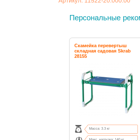
Артикул: 11522-20.000.00
Персональные реко
Скамейка перевертыш
складная садовая Skrab
28155
Масса: 3.3 кг
Макс. нагрузка: 140 кг.