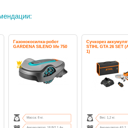
мендации:
Газонокосилка-робот
Сучкорез аккумул
GARDENA SILENO life 750
STIHL GTA 26 SET (A
1)
Масса: 8 кг.
Вес: 1,2 кг.
Аккумулятор: 18 В/2.1 Ач.
Аккумулятор AS 2, 2