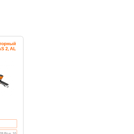
яторный
S 2, AL
8 Вт-ч, 10,