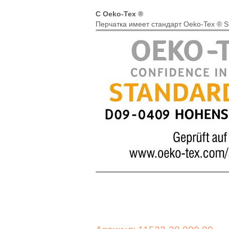
С Oeko-Tex ®
Перчатка имеет стандарт Oeko-Tex ® S