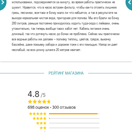
использовании, подсоединяется за минуту, во время работы практически не
шумит. Нравится, что в насос встроен фильтр, чтобы как-то отсеять лишнюю
грязь, песчинки, все-таки в бочку мало ли что набьется, а так в результате на
выходе нормальная чистая вода, пригодная для полива. Мы его брали на бочку
200 литров, раньше постоянно приходилось ходить туда-сюда с лейками, очень
утомительно, так теперь вообще таких забот нет. Кабель питания очень
длинный, так что дотянуть насос до бочки не проблема. Сейчас мы практически
все водные работы им делаем – поливку теплиц, цветов, грядок, выкачку
бассейна, даже помывку забора и дорожек тоже с его помощью. Напор он дает
неслабый, на всю длину шланга 20 метров хватает.
РЕЙТИНГ МАГАЗИНА