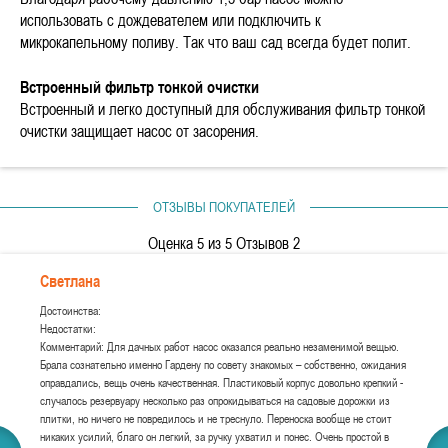
использовать с дождевателем или подключить к
микрокапельному поливу. Так что ваш сад всегда будет полит.
Встроенный фильтр тонкой очистки
Встроенный и легко доступный для обслуживания фильтр тонкой
очистки защищает насос от засорения.
ОТЗЫВЫ ПОКУПАТЕЛЕЙ
Оценка
5
из 5 Отзывов
2
Светлана
Достоинства:
Недостатки:
Комментарий: Для дачных работ насос оказался реально незаменимой вещью.
Брала сознательно именно Гардену по совету знакомых – собственно, ожидания
оправдались, вещь очень качественная. Пластиковый корпус довольно крепкий -
случалось резервуару несколько раз опрокидываться на садовые дорожки из
плитки, но ничего не повредилось и не треснуло. Переноска вообще не стоит
никаких усилий, благо он легкий, за ручку ухватил и понес. Очень простой в