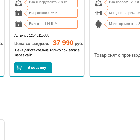
Вес инструмента: 3,9 кг.
Вес насоса: 12,9 кг.
Напряжение: 36 В.
Мощность двигател
Ёмкость: 144 Вт*ч
Макс. произв-сть: 3
Время работы: до 35 мин.
Макс. высота всас
Артикул: 12540115888
37 990
б.
Цена со скидкой:
руб.
Товар снят с произво