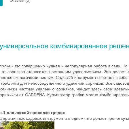
Отзывы (0)
 универсальное комбинированное решен
олка - это совершенно нудная и непопулярная работа в саду. Но
от сорняков становится настоящим удовольствием. Это делает
яется экологически чистым. Садовый инструмент сочетает в себе 
с граблями для непосредственного удаления сорняков. Все садов
логически чистому удалению сорняков, найдут здесь свое идеал
ы привыкли от GARDENA. Культиватор-грабли можно комбинировать
-1 для легкой прополки грядок
ва практичных садовых инструмента в одном, что делает прополку 