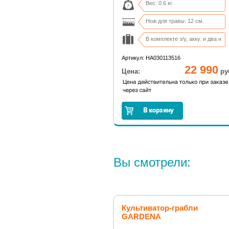
Вес: 0.6 кг.
Нож для травы: 12 см.
В комплекте з/у, акку. и два н
Сумка-переноска в комплекте
Артикул: HA030113516
22 990
Цена:
ру
Вы смотрели:
Культиватор-грабли
GARDENA