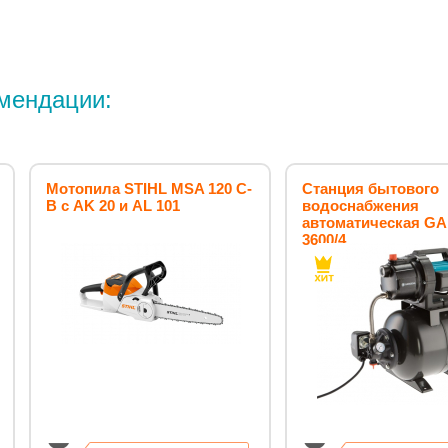
мендации:
Мотопила STIHL MSA 120 C-
Станция бытового
B с AK 20 и AL 101
водоснабжения
автоматическая G
3600/4