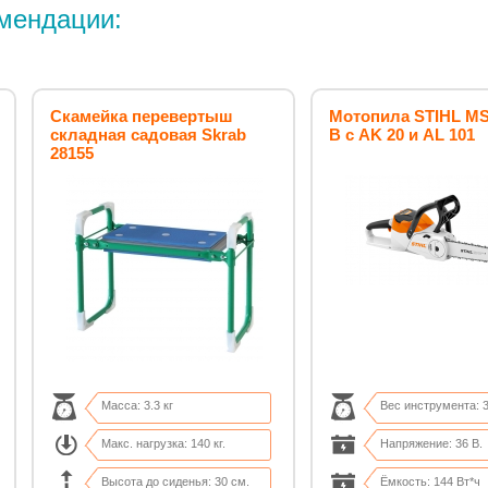
мендации:
Скамейка перевертыш
Мотопила STIHL MS
складная садовая Skrab
B с AK 20 и AL 101
28155
Масса: 3.3 кг
Вес инструмента: 3,
Макс. нагрузка: 140 кг.
Напряжение: 36 В.
Высота до сиденья: 30 см.
Ёмкость: 144 Вт*ч