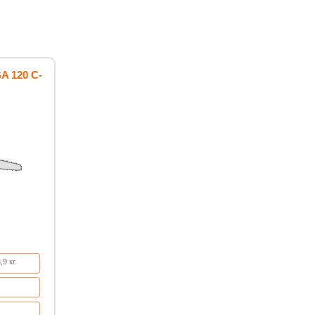
A 120 C-
9 кг.