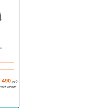
л.
см.
 490
руб.