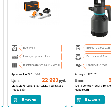
Вес: 0.6 кг.
Ёмкость бака: 1,25 
Нож для травы: 12 см.
Вес нетто: 0,7 кг.
В комплекте з/у, акку. и два н
Гарантия: 2 года.
Сумка-переноска в комплекте
Размер: 15х15х29 
Артикул: HA030113516
Артикул: 11120-20
22 990
5
Цена:
руб.
Цена: