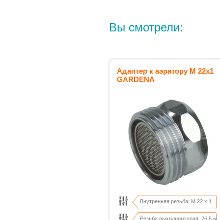
Вы смотрели:
Адаптер к аэратору М 22х1
GARDENA
Внутренняя резьба: M 22 x 1
Резьба выходного края: 26,5 м