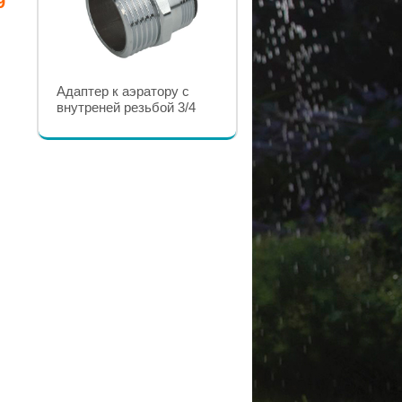
9
Аэратор GARDENA
Адаптер к аэратору с
внутреней резьбой 3/4
GARDENA