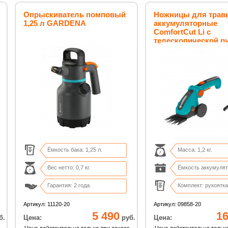
Опрыскиватель помповый
Ножницы для трав
1,25 л GARDENA
аккумуляторные
ComfortCut Li с
телескопической р
Ёмкость бака: 1,25 л.
Масса: 1,2 кг.
Вес нетто: 0,7 кг.
Ёмкость аккумулято
Гарантия: 2 года.
Комплект: рукоятка
Размер: 15х15х29 см.
Ширина кошения: 8
Артикул: 11120-20
Артикул: 09858-20
5 490
16
б.
Цена:
руб.
Цена: