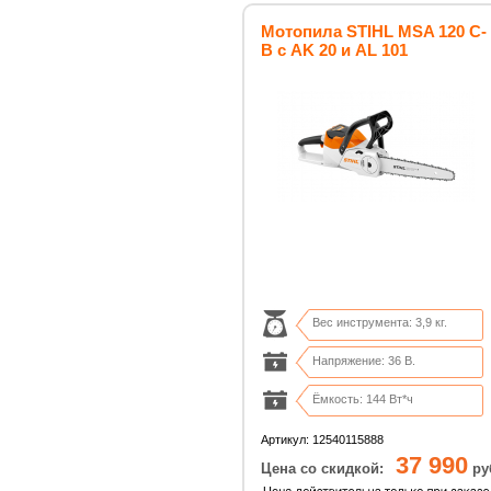
Мотопила STIHL MSA 120 C-
B с AK 20 и AL 101
Вес инструмента: 3,9 кг.
Напряжение: 36 В.
Ёмкость: 144 Вт*ч
Время работы: до 35 мин.
Артикул: 12540115888
37 990
Цена со скидкой:
ру