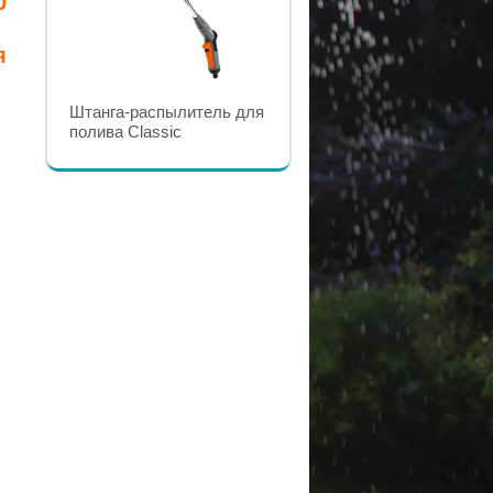
0
я
Распылитель для полива
Штанга-распылитель для
Classic GARDENA
полива Classic
GARDENA