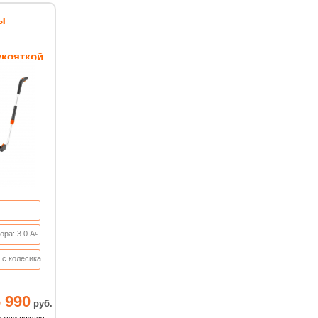
ы
укояткой
ра: 3.0 Ач
 с колёсикам
0 мм.
 990
руб.