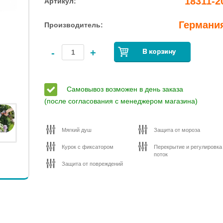
18311-2
Артикул:
Германи
Производитель:
-
+
Самовывоз возможен в день заказа
(после согласования с менеджером магазина)
Мягкий душ
Защита от мороза
Курок с фиксатором
Перекрытие и регулировка
поток
Защита от повреждений