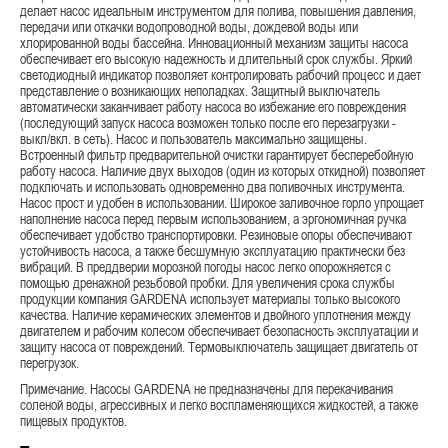
делает насос идеальным инструментом для полива, повышения давления,
передачи или откачки водопроводной воды, дождевой воды или
хлорированной воды бассейна. Инновационный механизм защиты насоса
обеспечивает его высокую надежность и длительный срок службы. Яркий
светодиодный индикатор позволяет контролировать рабочий процесс и дает
представление о возникающих неполадках. Защитный выключатель
автоматически заканчивает работу насоса во избежание его повреждения
(последующий запуск насоса возможен только после его перезагрузки -
выкл/вкл. в сеть). Насос и пользователь максимально защищены.
Встроенный фильтр предварительной очистки гарантирует бесперебойную
работу насоса. Наличие двух выходов (один из которых откидной) позволяет
подключать и использовать одновременно два поливочных инструмента.
Насос прост и удобен в использовании. Широкое заливочное горло упрощает
наполнение насоса перед первым использованием, а эргономичная ручка
обеспечивает удобство транспортировки. Резиновые опоры обеспечивают
устойчивость насоса, а также бесшумную эксплуатацию практически без
вибраций. В преддверии морозной погоды насос легко опорожняется с
помощью дренажной резьбовой пробки. Для увеличения срока службы
продукции компания GARDENA использует материалы только высокого
качества. Наличие керамических элементов и двойного уплотнения между
двигателем и рабочим колесом обеспечивает безопасность эксплуатации и
защиту насоса от повреждений. Термовыключатель защищает двигатель от
перегрузок.
Примечание. Насосы GARDENA не предназначены для перекачивания
соленой воды, агрессивных и легко воспламеняющихся жидкостей, а также
пищевых продуктов.