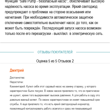
Функция "Safe Pump - безопасный насос", обеспечивает высокую
надёжность насоса во время эксплуатации. Яркий светодиод
предупреждает о проблемах на стороне всасывания или
нагнетания. При необходимости автоматическое защитное
отключение самостоятельно выключает насос до того, как он
может быть повреждён. Последующий запуск насоса возможен
только после его перезагрузки - выкл/вкл. в электрическую сеть.
ОТЗЫВЫ ПОКУПАТЕЛЕЙ
Оценка
5
из 5 Отзывов
2
Дмитрий
Достоинства:
Недостатки:
Комментарий: Купил себе этот садовый насос на замену старому, у которого
характеристики были похуже. В новом насосе привлекло то, что он практически
не шумит, кроме того выдерживает высокое давление. А для работы в саду это
довольно важный аспект. По своим характеристикам он имеет повышенный срок
службы. А еще привлекло то, что есть яркий светодиодный индикатор,
позволяющий контролировать работу агрегата и сразу же показывающий