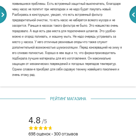
появившиеся проблемы. Есть встроенный защитный выключатель, благодаря
чему насос не полетит при неполадках и не надо будет покупать новый.
Разбираясь в конструкции, увидел, что есть встроенный фильтр
предварительной очистки, то есть насос не наберется всякого мусора и не
засорится. Раньше в насосах такого фильтра не было. Это новшество очень
порадовало. А еще есть два места для подключения шлангов. Это удобно-
можно и огород поливать, и машину мыть. Не надо очередь устраивать за
место у насоса. У него отличные резиновые опоры-что также служит
дополнительной возможностью шумоизоляции. Перед консервацией на зиму я
его сливаю полностью. Хорошо в нем еще и то, что фирма-производитель
подбирала лучшие материалы для его изготовления. Он максимально
защищен от механических повреждений и погодных перепадов температур.
Одним словом-я приобрел для себя садовую технику новейшего поколения и
очень этому рад.
РЕЙТИНГ МАГАЗИНА