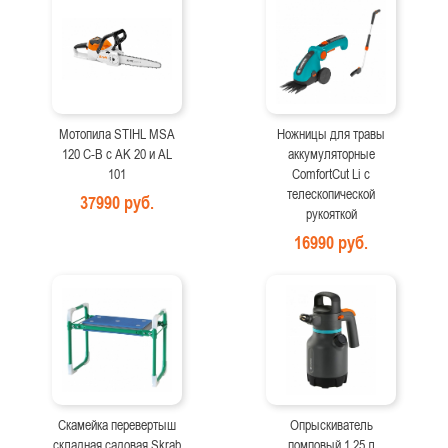
Мотопила STIHL MSA
Ножницы для травы
120 C-B с AK 20 и AL
аккумуляторные
101
ComfortCut Li с
телескопической
37990 руб.
рукояткой
16990 руб.
Скамейка перевертыш
Опрыскиватель
складная садовая Skrab
помповый 1,25 л