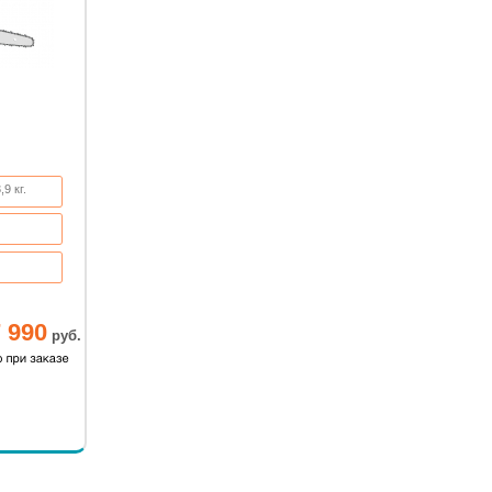
9 кг.
5 мин.
 990
руб.