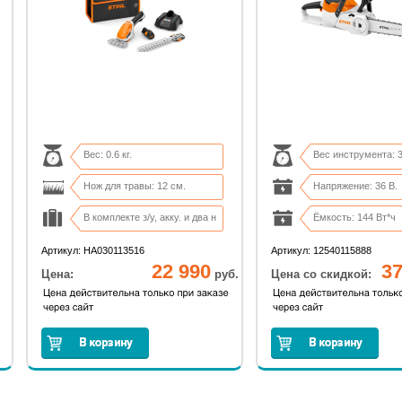
Вес: 0.6 кг.
Вес инструмента: 3,
Нож для травы: 12 см.
Напряжение: 36 В.
В комплекте з/у, акку. и два н
Ёмкость: 144 Вт*ч
Сумка-переноска в комплекте
Время работы: до 3
Артикул: HA030113516
Артикул: 12540115888
22 990
37
Цена:
руб.
Цена со скидкой: