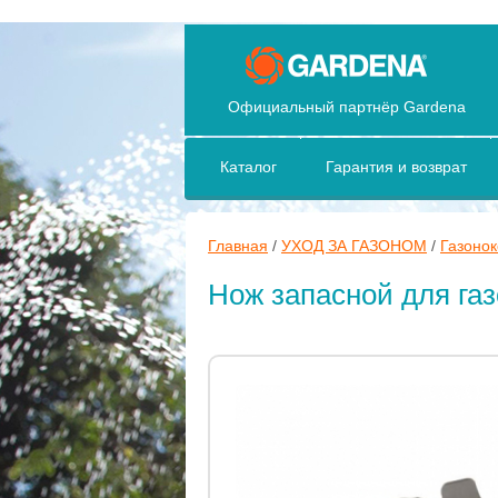
Официальный партнёр Gardena
Каталог
Гарантия и возврат
Главная
/
УХОД ЗА ГАЗОНОМ
/
Газоно
Нож запасной для газ