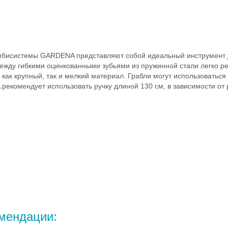
мбисистемы GARDENA представляют собой идеальный инструмент д
ежду гибкими оцинкованными зубьями из пружинной стали легко р
 как крупный, так и мелкий материал. Грабли могут использоватьс
комендует использовать ручку длиной 130 см, в зависимости от 
и
мендации: