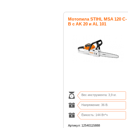
Мотопила STIHL MSA 120 C-
B с AK 20 и AL 101
Вес инструмента: 3,9 кг.
Напряжение: 36 В.
Ёмкость: 144 Вт*ч
Время работы: до 35 мин.
Артикул: 12540115888