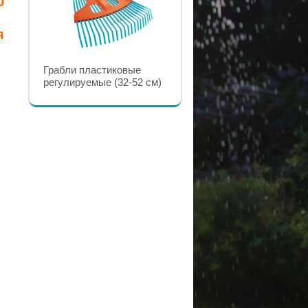
0
я
Грабли для газонов 43 см
Грабли пластиковые
GARDENA
регулируемые (32-52 см)
GARDENA