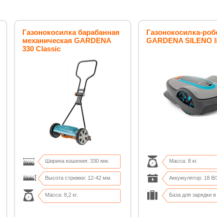
Газонокосилка барабанная
Газонокосилка-роб
механическая GARDENA
GARDENA SILENO li
330 Classic
Ширина кошения: 330 мм.
Масса: 8 кг.
Высота стрижки: 12-42 мм.
Аккумулятор: 18 В/
Масса: 8,2 кг.
База для зарядки в
Площадь газона: до 150 м²
Высота резки: 20-5