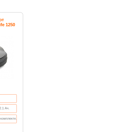
от
fe 1250
2.1 Ач.
 комплекте.
0 мм.