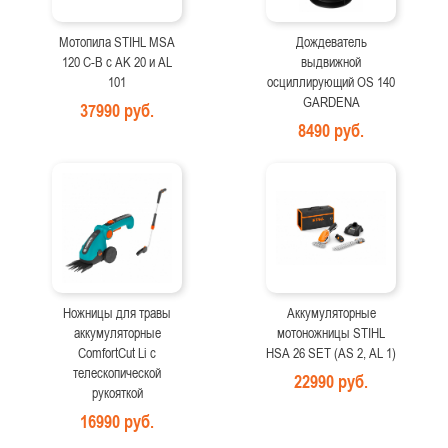
Мотопила STIHL MSA
Дождеватель
120 C-B с AK 20 и AL
выдвижной
101
осциллирующий OS 140
GARDENA
37990 руб.
8490 руб.
Ножницы для травы
Аккумуляторные
аккумуляторные
мотоножницы STIHL
ComfortCut Li с
HSA 26 SET (AS 2, AL 1)
телескопической
22990 руб.
рукояткой
16990 руб.