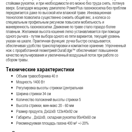
стойками рукоятки, и при необходимости его можно без труда снять, потянув
вверх. Благодаря мощному двигателю PowerPlus газонокосилка без проблем
передвигается даже по высокой или влажной траве. Инновационная
технология позволила существенно снизить общий вес, а колеса со
специальным профильным рисунком повысили мобильность и
маневренность газонокосилки. Движение по траве стало гораздо более
плавным. Желаемая высота кошения легко устанавливается при помощи
одного рычага - путем выбора одного из пяти вариантов, текущий уровень
указан на шкале. Практичная функция: ручка быстро складывается,
обеспечивая удобство транспортировки и компактное хранение. Упрочненный
нож с проработанной геометрией DuraEdge™ обеспечивает повышенное
качество мульчирования и увеличенный воздушный поток при работе со
сбором травы.
Технические характеристики
Объем травосборника 40 л
Мощность 1400 Вт
Регулировка высоты стрижки Центральная
Ширина стрижки 34 см
Количество положений высоты стрижки 5
Высота стрижки, мин-макс 20 - 60 мм
Размер продукта, ДxШxВ 123x40x92 см
Габариты , ДxШxВ, складная рукоятка 95x40x60 см
Рекомендуемая площадь газона 400 м² +/-20%