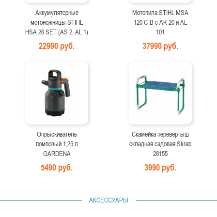
Аккумуляторные
Мотопила STIHL MSA
мотоножницы STIHL
120 C-B с AK 20 и AL
HSA 26 SET (AS 2, AL 1)
101
22990 руб.
37990 руб.
Опрыскиватель
Скамейка перевертыш
помповый 1,25 л
складная садовая Skrab
GARDENA
28155
5490 руб.
3990 руб.
АКСЕССУАРЫ