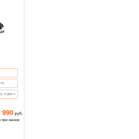
см.
у. и два н
 комплекте
 990
руб.