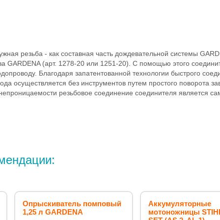
жная резьба - как составная часть дождевательной системы GARD
а GARDENA (арт. 1278-20 или 1251-20). С помощью этого соедини
опроводу. Благодаря запатентованной технологии быстрого соедин
ода осуществляется без инструментов путем простого поворота з
онепроницаемости резьбовое соединение соединителя является с
мендации:
Опрыскиватель помповый
Аккумуляторные
1,25 л GARDENA
мотоножницы STIH