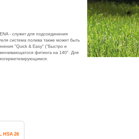
ENA - служит для подсоединения
теля система полива также может быть
ения "Quick & Easy" ("Быстро и
авинчивающегося фитинга на 140°. Для
амогерметизирующимся.
L HSA 26