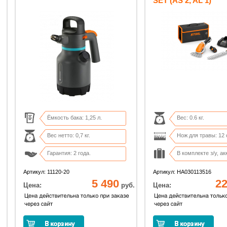
SET (AS 2, AL 1)
Ёмкость бака: 1,25 л.
Вес: 0.6 кг.
Вес нетто: 0,7 кг.
Нож для травы: 12 
Гарантия: 2 года.
В комплекте з/у, акк
Размер: 15х15х29 см.
Сумка-переноска в
Артикул: 11120-20
Артикул: HA030113516
5 490
22
Цена:
руб.
Цена: