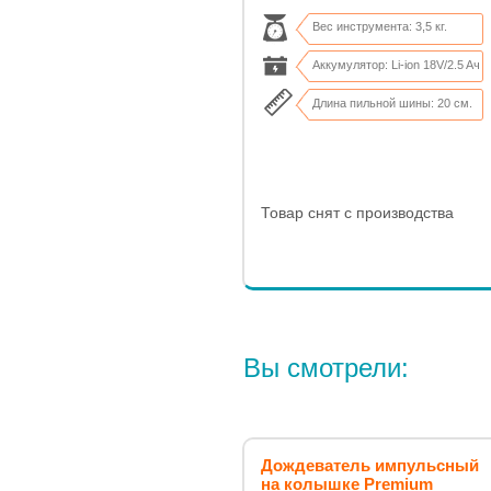
Вес инструмента: 3,5 кг.
Аккумулятор: Li-ion 18V/2.5 Aч
Длина пильной шины: 20 см.
Кол-во срезов: до 200 х 50 мм.
Товар снят с производства
Вы смотрели:
Дождеватель импульсный
на колышке Premium