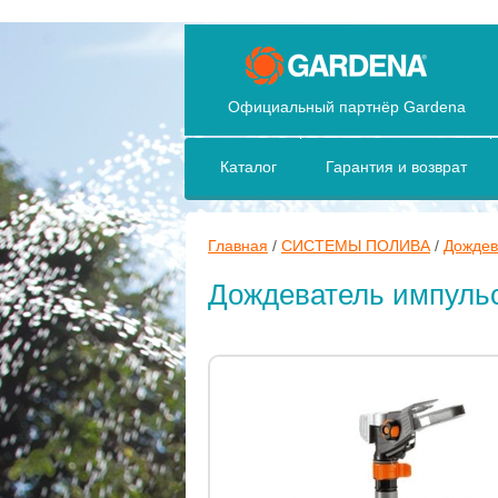
Официальный партнёр Gardena
Каталог
Гарантия и возврат
Главная
/
СИСТЕМЫ ПОЛИВА
/
Дождев
Дождеватель импуль