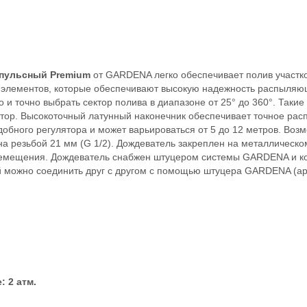
мпульсный Premium
от GARDENA легко обеспечивает полив участк
х элементов, которые обеспечивают высокую надежность распыляю
и точно выбрать сектор полива в диапазоне от 25° до 360°. Таки
тор. Высокоточный латунный наконечник обеспечивает точное рас
обного регулятора и может варьироваться от 5 до 12 метров. Воз
а резьбой 21 мм (G 1/2). Дождеватель закреплен на металлическ
ремещения. Дождеватель снабжен штуцером системы GARDENA и кон
 можно соединить друг с другом с помощью штуцера GARDENA (арт.
и
 2 атм.