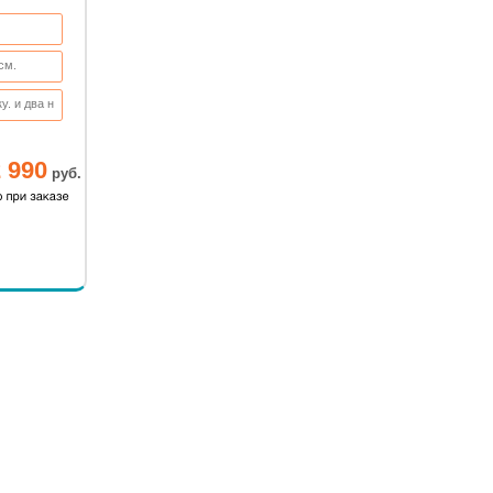
см.
у. и два н
 комплекте
 990
руб.