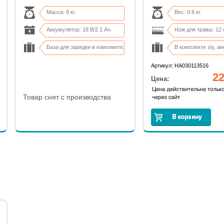
Масса: 8 кг.
Вес: 0.6 кг.
Аккумулятор: 18 В/2.1 Ач.
Нож для травы: 12 
База для зарядки в комплекте.
В комплекте з/у, акк
Высота резки: 20-50 мм.
Сумка-переноска в
Артикул: HA030113516
22
Цена:
Товар снят с производства