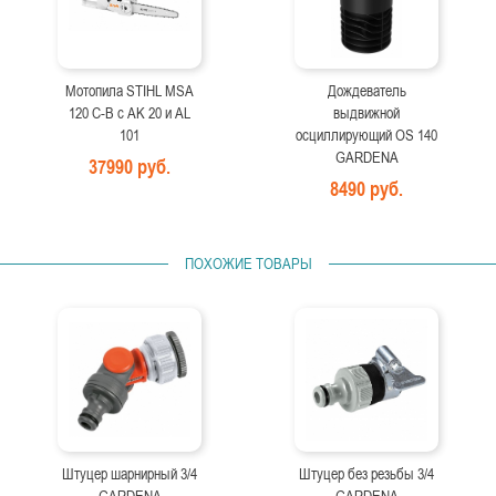
Мотопила STIHL MSA
Дождеватель
120 C-B с AK 20 и AL
выдвижной
101
осциллирующий OS 140
GARDENA
37990 руб.
8490 руб.
ПОХОЖИЕ ТОВАРЫ
Штуцер шарнирный 3/4
Штуцер без резьбы 3/4