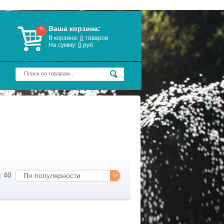
Ваша корзина:
0
В корзине:
0
товаров
На сумму:
0
руб.
: 40
По популярности