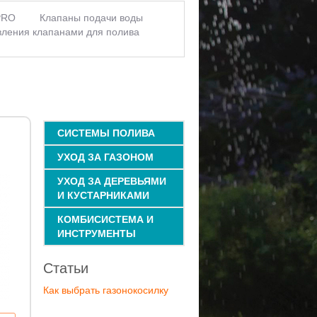
PRO
Клапаны подачи воды
вления клапанами для полива
томатические поливы газонов
ний
Автоматические поливы в
 автополивы
Капельные поливы
ива
Контроллеры полива
ива]
Автополивы комнатных
апельного полива
Таймеры
онное управление поливом
СИСТЕМЫ ПОЛИВА
УХОД ЗА ГАЗОНОМ
УХОД ЗА ДЕРЕВЬЯМИ
И КУСТАРНИКАМИ
КОМБИСИСТЕМА И
ИНСТРУМЕНТЫ
Статьи
Как выбрать газонокосилку