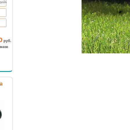
 дюйм
0
руб.
ый