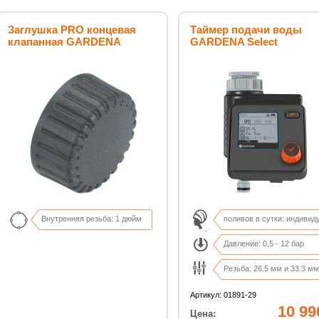
Заглушка PRO концевая
Таймер подачи воды
клапанная GARDENA
GARDENA Select
Внутренняя резьба: 1 дюйм
поливов в сутки: индивид
Давление: 0,5 - 12 бар
Резьба: 26.5 мм и 33.3 мм
полив от 1 мин. до 7,59 ч.
Артикул: 01891-29
10 99
Цена: