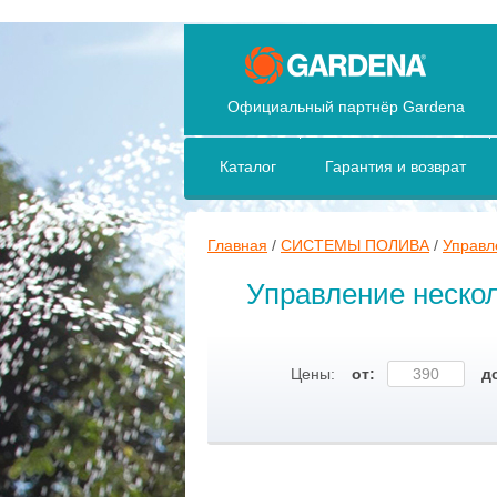
Официальный партнёр Gardena
Каталог
Гарантия и возврат
Главная
/
СИСТЕМЫ ПОЛИВА
/
Управл
Управление неско
Цены:
от:
д