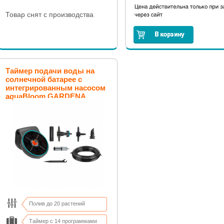
Товар снят с производства
Таймер подачи воды на
солнечной батарее с
интегрированным насосом
aquaBloom GARDENA
Полив до 20 растений
Таймер с 14 программами