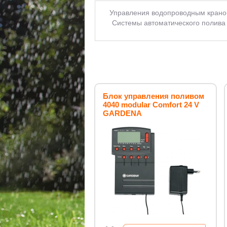
Управления водопроводным кран
Системы автоматического полива
Автоматические поливы
Авто
Автоматические поливы газонов
Москве
Автоматические поливы
садов
Клапаны электромагн
Контроллеры полива
Поливы ав
Системы автополива
Тайме
механического полива
Тай
Блок управления поливом
4040 modular Comfort 24 V
GARDENA