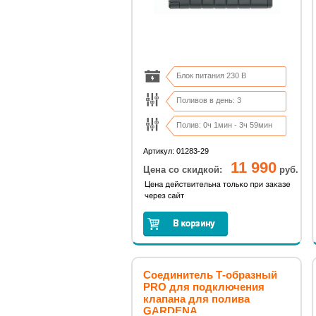
Блок питания 230 В
Поливов в день: 3
Полив: 0ч 1мин - 3ч 59мин
Артикул: 01283-29
11 990
Цена со скидкой:
руб.
Соединитель Т-образный
PRO для подключения
клапана для полива
GARDENA