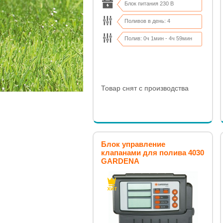
Блок питания 230 В
Поливов в день: 4
Полив: 0ч 1мин - 4ч 59мин
Товар снят с производства
Блок управление
клапанами для полива 4030
GARDENA