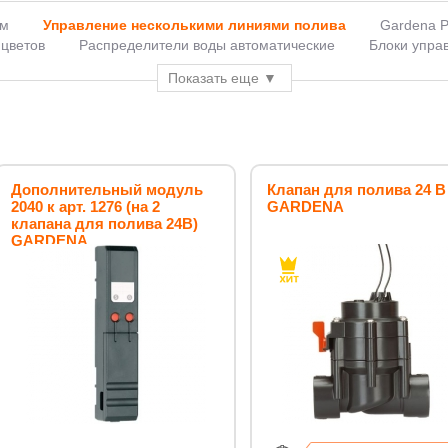
ом
Управление несколькими линиями полива
Gardena 
 цветов
Распределители воды автоматические
Блоки упра
матические капельные поливы
Автоматические поливы
Ав
Показать еще
Автоматические поливы газонов
Поливы комнатных расте
 участков
Автополивы газонов
Автополивы
Капельные
итные
Контроллеры для автополива
Контроллеры для пол
томатические
Системы автоматические
[Системы автопол
ры для капельного полива
Таймеры для полива
Таймер к
меры подачи воды для полива
Таймеры полива
Дистанци
Дополнительный модуль
Клапан для полива 24 В
Управление поливом на даче
2040 к арт. 1276 (на 2
GARDENA
клапана для полива 24В)
GARDENA