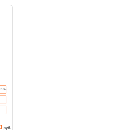
уально
0
руб.