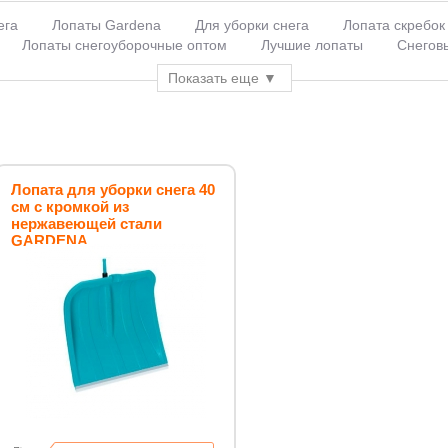
ега
Лопаты Gardena
Для уборки снега
Лопата скребок
Лопаты снегоуборочные оптом
Лучшие лопаты
Снегов
е лопаты
Снегоуборочные пластиковые
Скрепер
Ручк
Показать еще
лопаты
Лопаты gardena 40 см
Лопата для уборки снега 40
см с кромкой из
нержавеющей стали
GARDENA