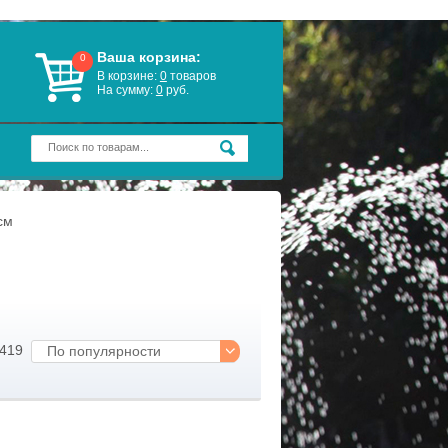
Ваша корзина:
0
В корзине:
0
товаров
На сумму:
0
руб.
см
1419
По популярности