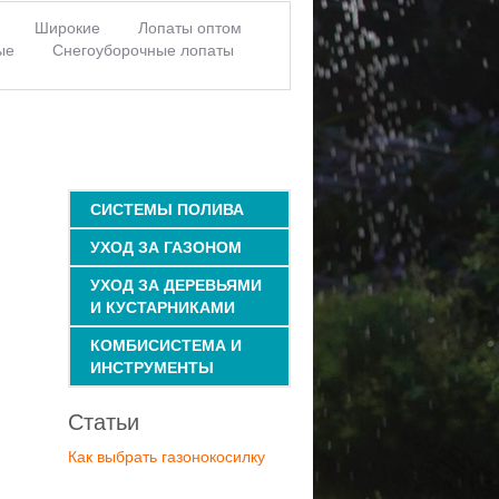
Широкие
Лопаты оптом
ые
Снегоуборочные лопаты
и для лопаты
Ручки для снеговой
СИСТЕМЫ ПОЛИВА
УХОД ЗА ГАЗОНОМ
УХОД ЗА ДЕРЕВЬЯМИ
И КУСТАРНИКАМИ
КОМБИСИСТЕМА И
ИНСТРУМЕНТЫ
Статьи
Как выбрать газонокосилку