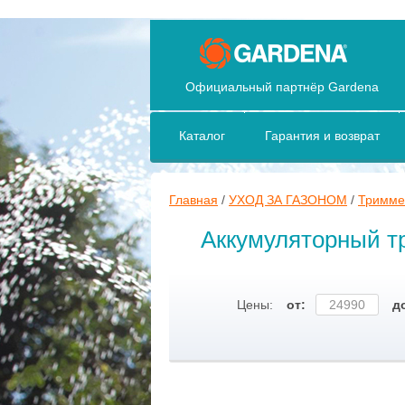
Официальный партнёр Gardena
Каталог
Гарантия и возврат
Главная
/
УХОД ЗА ГАЗОНОМ
/
Тримме
Аккумуляторный т
Цены:
от:
д