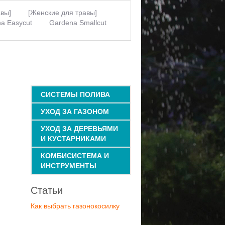
авы]
[Женские для травы]
a Easycut
Gardena Smallcut
ы
[Триммерные головки]
торный для дачи
Газонокосилки
Для скашивания травы
[Легкий
одели триммеров для травы
равы
Стоимость для травы
ные
Для газонной травы
Для
Gardena 300
СИСТЕМЫ ПОЛИВА
УХОД ЗА ГАЗОНОМ
УХОД ЗА ДЕРЕВЬЯМИ
И КУСТАРНИКАМИ
КОМБИСИСТЕМА И
ИНСТРУМЕНТЫ
Статьи
Как выбрать газонокосилку