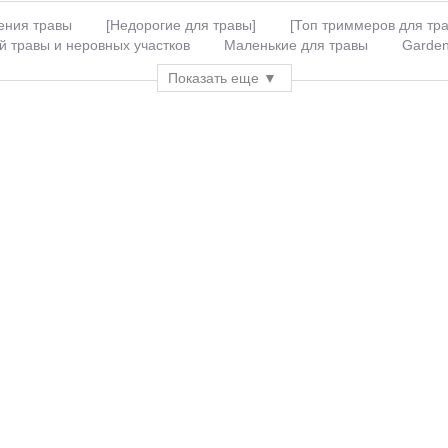
ения травы
[Недорогие для травы]
[Топ триммеров для тр
й травы и неровных участков
Маленькие для травы
Garden
ские
Gardena 350
Gardena SmallCut 300
Аккумулятор
Показать еще
уляторные для травы
Аккумуляторный триммер
Аккумуля
триммеры для травы
Косилки для травы
Для газона
ы
Лучший электрический для травы
Мини для травы
М
Ручной для травы
Ручные газонокосилки
Садовые для т
ольшой травы
Для высокой травы
Для газона аккумулятор
 электрические
Для стрижки газонов
Для стрижки травы