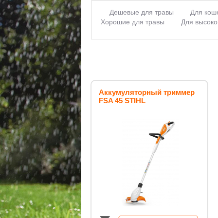
Дешевые для травы
Для кош
Хорошие для травы
Для высоко
Аккумуляторные
Электриче
Аккумуляторные Гардена
Аккум
аккумуляторные
Газонокосилки
для травы]
Лучший для трав
Профессиональные для травы
Аккумуляторный в Москве
Для б
скашивания травы,
Аккумуляторный триммер
FSA 45 STIHL