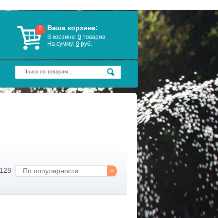
Ваша корзина:
0
В корзине:
0
товаров
На сумму:
0
руб.
 128
По популярности